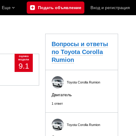
Еще
Подать объявление
Вход
и
регистрация
Вопросы и ответы
по Toyota Corolla
оценка
Rumion
модели
9.1
Toyota Corolla Rumion
Двигатель
1 ответ
Toyota Corolla Rumion