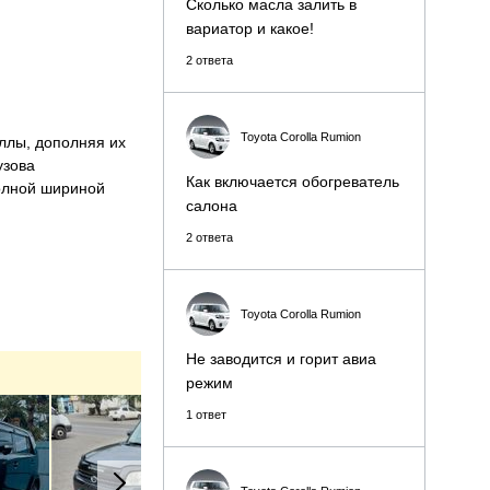
Сколько масла залить в
вариатор и какое!
2 ответа
Toyota Corolla Rumion
ллы, дополняя их
узова
Как включается обогреватель
полной шириной
салона
2 ответа
чень уютным, а
ки, пространства в
инамиками.
Toyota Corolla Rumion
али и
 для своих
Не заводится и горит авиа
режим
ем, электропривод
1 ответ
а, задний
деления — 310 л,
ника и под