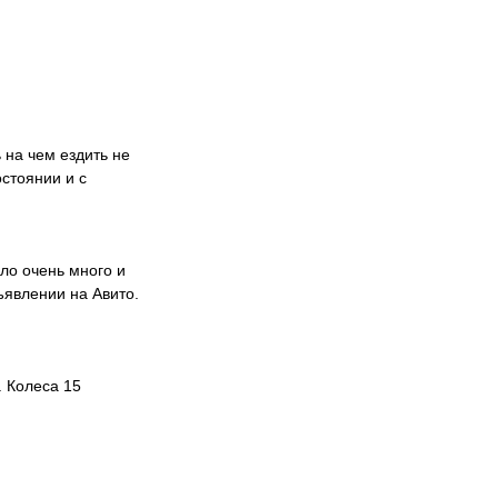
пасности, системы
х сил), боковые
 В топовых
ема (TCS).
 зацепить
размера. С учетом
 на чем ездить не
каций есть
стоянии и с
ыло очень много и
ъявлении на Авито.
. Колеса 15