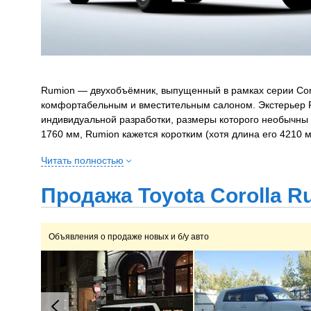
Rumion — двухобъёмник, выпущенный в рамках серии Coro
комфортабельным и вместительным салоном. Экстерьер R
индивидуальной разработки, размеры которого необычны 
1760 мм, Rumion кажется коротким (хотя длина его 4210 м
Стоит обратить внимание на нижнюю линию бокового осте
Читать полностью
ещё и создает дополнительное чувство защищенности. Си
достатке для всех пассажиров, комфортабельность салон
Продажа Toyota Corolla R
Передняя панель необычной формы привлекает не просто
горизонтальные линии, но вдобавок ещё и любопытным эр
функций.
Объявления о продаже новых и б/у авто
Базовая комплектация X обеспечивает полный набор сам
стекол и зеркал, центральный замок, рулевой механизм с
стеклоочиститель. Опционально предлагаются противоту
но его можно увеличить за счет трансформируемого задн