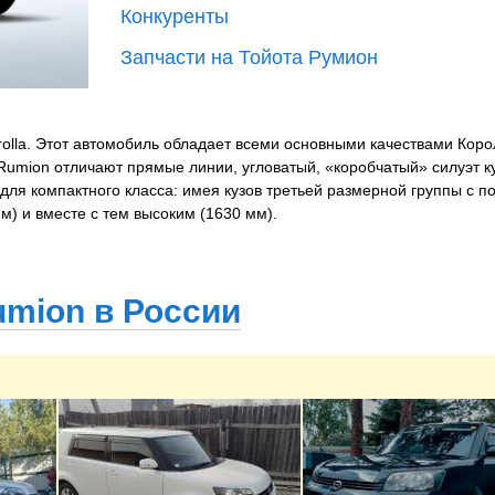
Конкуренты
Запчасти на Тойота Румион
lla. Этот автомобиль обладает всеми основными качествами Коро
umion отличают прямые линии, угловатый, «коробчатый» силуэт к
для компактного класса: имея кузов третьей размерной группы с 
м) и вместе с тем высоким (1630 мм).
кления — она также поднята высоко, что не просто делает салон о
денья оборудованы лёгким в использовании механизмом регулиров
а дополняется подсветкой в потолке и аудиосистемой с девятью д
umion в России
 своим уникальным дизайном, в котором переплетены круглые дет
гономическим решением, как будто состоя из трех слоев — каждый
ого необходимого оборудования: кондиционер с ручным управлени
 вертикальной и телескопической регулировкой, тонированные стекл
манные фары, легкосплавные колесные диски. Объем багажного от
его ряда. Дополнительное пространство находится под полом багаж