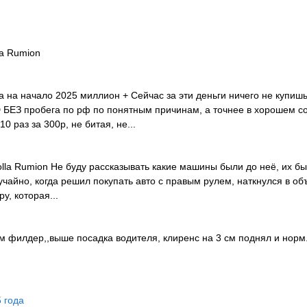
енным оборудованием — это фронтальные и боковые подушки безо
о торможения) и EBD (электронная система распределения тормозны
пасности с преднатяжителями и ограничителями усилия натяжения.
тронного контроля устойчивости (ESP) и антипробуксовочная сист
la Rumion
лей, которое часто демонстрируют японские производители, желая
 кому нужен вместительный и комфортный автомобиль компактного 
на начало 2025 миллион + Сейчас за эти деньги ничего не купишь
с полуторалитровыми моторами, но и среди более мощных модифи
БЕЗ пробега по рф по понятным причинам, а точнее в хорошем со
одные версии.
 раз за 300р, не битая, не...
rolla Rumion Не буду рассказывать какие машины были до неё, их б
учайно, когда решил покупать авто с правым рулем, наткнулся в об
у, которая...
м филдер,,выше посадка водителя, клиренс на 3 см поднял и норм
 года