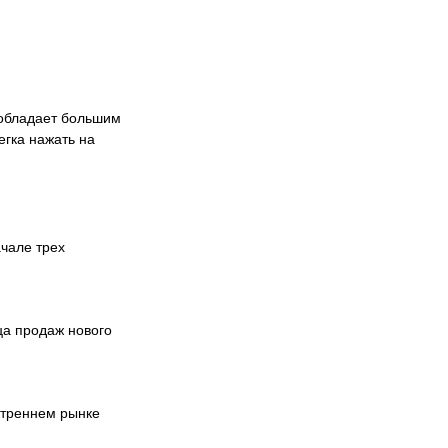
 обладает большим
егка нажать на
ачале трех
ца продаж нового
нутреннем рынке