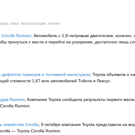
зоры, опыт эксплуатации, тюнинг.
 Corolla Rumion
; Автомобиль с 1,8-литровым двигателем, конечно,
бы тронуться с места и перейти на ускорение, достаточно лишь сл
за дефектов тормозов и топливной магистрали
; Toyota объявила о н
бщей сложности 1,67 млн автомобилей Тойота и Лексус.
родаж Rumion
; Компания Toyota сообщила результаты первого меся
Corolla Rumion.
ь семейства Corolla
; 9 октября компания Toyota представила на в
olla — Toyota Corolla Rumion.