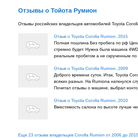
Даже базовая версия 2007 года оснащена самым соврем
ABS (антиблокировочная), Brake Assist (вспомогательног
Отзывы о Тойота Румион
брусья жесткости, крепления детских кресел, ремни безо
модификациях в состав оборудования входят система элек
Отзывы российских владельцев автомобилей Toyota Corol
Toyota Corolla Rumion — типичное смешение жанров и сти
Отзыв о Toyota Corolla Rumion, 2015
определенную группу покупателей. В данном случае тех,
Полная пошлина Без пробега по рф Цена 
цены, на вторичном рынке наиболее популярны машины 
стремно будет. Нужна была машина 4WD 
прекрасная возможность для выбора, включая полноприв
реальным пробегом а не скрученным по 10
Отзыв о Toyota Corolla Rumion, 2009
Доброго времени суток. Итак, Toyota Co
всяких разных. На Rumiona наткнулся сл
Почитал отзывы о машине, выбрал контор
Отзыв о Toyota Corolla Rumion, 2010
Вместимость салона по высоте лучше че
Еще 23 отзыва владельцев Corolla Rumion от 2006 до 2015